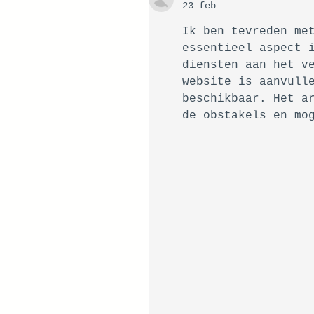
23 feb
Ik ben tevreden me
essentieel aspect 
diensten aan het v
website is aanvull
beschikbaar. Het a
de obstakels en mo